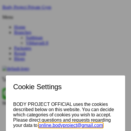
Body Project Private Gym
Menu
Home
Branches
Sutthisan
Vibhavadi 8
Packages
Result
Blogs
ไลน์
@BODYPROJECT
Menu
Home
Branches
Sutthisan
Vibhavadi 8