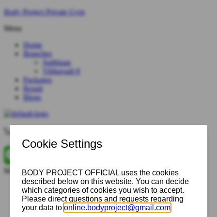
Body Project Private Gym
Menu
Home
Branches
Sutthisan
Vibhavadi 8
Packages
Result
Blogs
ไลน์
@BODYPROJECT
Menu
Home
Branches
Sutthisan
Vibhavadi 8