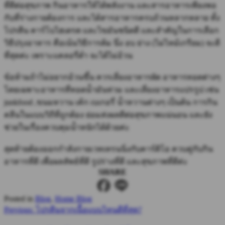
ที่ดีต่อสุขภาพ กินอาหารให้ได้พลังงาน และสารอาหารเพียงพอ
กับที่ร่างกายต้องการ และได้สารอาหารครบถ้วนหลากหลาย ทั้ง
โปรตีน คาร์โบไฮเดรต และไขมันชนิดดี และสำคัญในการเลือก
วิธีปรุงอาหาร คือเน้นวิธีการต้ม นึ่ง อบ ย่าง (ไม่ไหม้เกรียม) จะดี
ที่สุดค่ะ เพราะแคลอรี่ต่ำ จะได้ไม่อ้วน
ข้อห้ามถ้าไม่อยากอ้วนขึ้น ควรเลี่ยงอาหารผัด อาหารทอดต่างๆ
โดยเฉพาะอาหารที่ทอดน้ำมันท่วม และเลี่ยงอาหารแปรรูป เช่น
junkfood ,ขนมหวาน เค้ก เบเกอรี่ น้ำหวานต่างๆ เป็นต้น การกิน
คลีนในแบบวิถีที่ถูกต้อง ย่อมส่งผลดีต่อสุขภาพแน่นอน และยัง
ช่วยในเรื่องควบคุมน้ำหนักได้ด้วยค่ะ
สุดท้ายต้องออกกำลังกายเวทเทรนนิ่งกับคาร์ดิโอ ควบคู่กับกิน
อาหารที่ดี เพื่อผลลัพธ์ที่ดี รูปร่างที่ดี และสุขภาพที่ดีค่ะ
SHARE
Posted in
Blog
,
Home Blog
Post
Previous
Previous:
โปรตีนจากเนื้อแบบไหนดีที่สุด?
post:
navigation