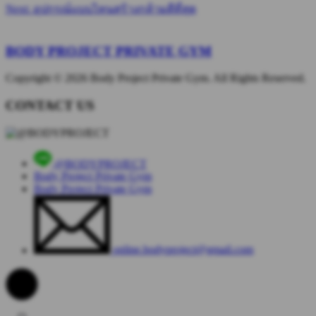
Next
Next:
อุปกรณ์แบบไหนสร้างกล้ามดีที่สุด
post:
BODY PROJECT
PRIVATE GYM
Copyright © 2026 Body Project Private Gym. All Rights Reserved.
CONTACT
US
@BODYPROJECT
Body Project Private Gym
Body Project Private Gym
online.bodyproject@gmail.com