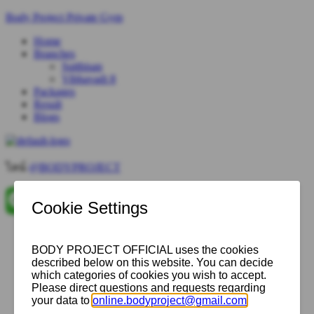
Body Project Private Gym
Menu
Home
Branches
Sutthisan
Vibhavadi 8
Packages
Result
Blogs
ไลน์
@BODYPROJECT
Menu
Home
Branches
Sutthisan
Vibhavadi 8
Packages
Result
Blogs